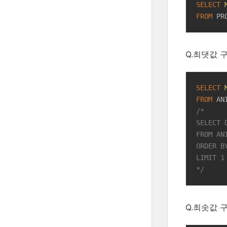
SELECT
FROM
 PR
Q.최댓값 
SELECT
FROM
/*

SELECT 
FROM ANI
ORDER B
LIMIT 1

*/
Q.최솟값 