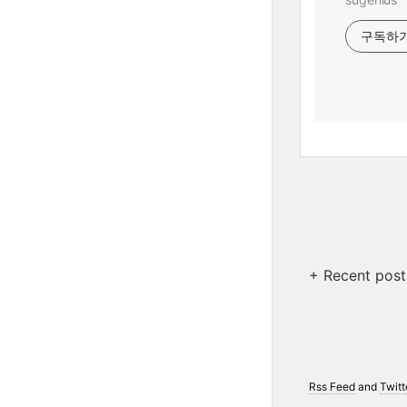
구독하
+ Recent post
Rss Feed
and
Twitt