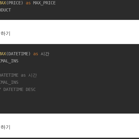
MAX
(PRICE) 
as
ODUCT
구하기
MAX
(DATETIME) 
as
DATETIME as 시간

MAL_INS 

Y DATETIME DESC

구하기