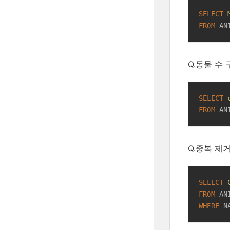
SELECT
FROM
 AN
Q.동물 수
SELECT
FROM
 AN
Q.중복 제
SELECT
FROM
WHERE
 N