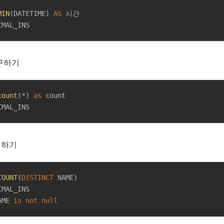
MIN
(DATETIME) 
AS
IMAL_INS
 구하기
count
(
*
) 
as
IMAL_INS
거하기
COUNT
(
DISTINCT
AME 
is
not
null