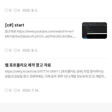
h.com .net Framework , .net Core #Asp.net -We
b Form winform 웹페이지 내에 소스 코드 존재할 수 있
작성시간
0
0
2020. 8. 2.
다. > 유지보수 어려움 -ASP.NET MVC View > HTML
, CSS, JavaScript Controller > DB 통신, 기타 계산 ..
Model > User -SignalR 실시간 채팅 서비스 -Web A
[c#] start
PI 데이터베이스에서 나온 정보를 XML JSOM 형식 송출
글 내용
해주는 서비스 RESTful APT JSON Stateless 모튼 플
참고자료 https://www.youtube.com/watch?v=wY
랫폼 통신이 가능 ex) java spri..
MKYdDXwZI&list=PLbPz1r_wDPhEcKDJbOBw_3
h5c2gtyDicX C# - 윈도우 콘솔 - 윈도우 Form (윈도우
응용 프로그램) - WPF (Windows Presentation Foun
작성시간
0
0
2020. 8. 2.
dation) = 윈도우 응용프로그램 개발 - Xamarin - asp.
net webform .aspx - asp.net mvc =/ spring mvc
- unity 3d c#
웹 포트폴리오 제작 참고 자료
글 내용
https://okky.kr/article/397774 OKKY | [포트폴리오 공유] 취업 준비하시는
분들/신입분들 참고 안녕하세요, 이제 실무 경력 1년 6개월 정도밖에 안 된 개발자
입니다. 커뮤니티 활동 하는 것을 좋아해서 즐겨하고 있는데, 취업 준비하시는 분들
이 포트폴리오를 어떻게 작성하는지에 대해 궁� okky.kr https://developer-m
작성시간
0
0
2020. 7. 14.
se1990.tistory.com/2 개발자 포트폴리오 참고자료 자주 드나드는 OKKY사이
트에서 보게 된 포트폴리오! 개인적으로 깔끔하고 필요한 내용만 담은거 같아 좋은거
같습니다. 저도 포트폴리오를 작성해야 하는데 참고하려고 합니다. OKKY사이트 링
크:� developer-mse1990.tistory.com https://luckyyowu.ti..
의안내