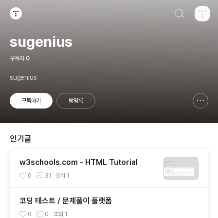
검색하기
티스토리
sugenius
구독자
0
sugenius
구독하기
방명록
신고하기 레이어
열기
인기글
w3schools.com - HTML Tutorial
0
31
조회
1
코딩 테스트 / 문제풀이 플랫폼
0
0
조회
1