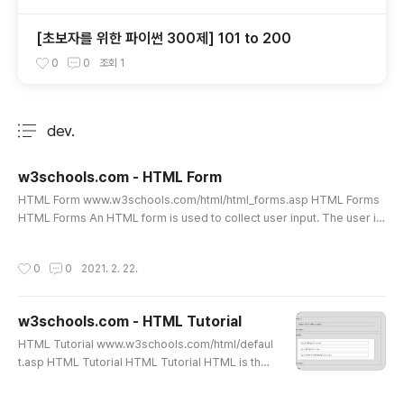
[초보자를 위한 파이썬 300제] 101 to 200
0
0
조회
1
dev.
분류 전체보기
주요 글 목록
w3schools.com - HTML Form
글 내용
HTML Form www.w3schools.com/html/html_forms.asp HTML Forms
HTML Forms An HTML form is used to collect user input. The user in
put is most often sent to a server for processing. The Element The H
TML element is used to create an HTML form for user input: . form el
작성시간
0
0
2021. 2. 22.
ements .The element is a container for www.w3schools.com W3sch
ools.com 요악 및 정리 더보기 내용 HTML Forms HTML Forms HTML For
m Attributes HTML For..
w3schools.com - HTML Tutorial
글 내용
HTML Tutorial www.w3schools.com/html/defaul
t.asp HTML Tutorial HTML Tutorial HTML is the
standard markup language for Web pages. With
HTML you can create your own Website. HTML