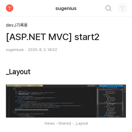
검색하기
sugenius
티스토리
dev./기록용
[ASP.NET MVC] start2
sugeniusk
2020. 8. 2. 18:02
_Layout
Views - Shared - _Layout