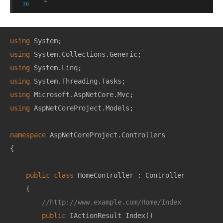
using
using
using
using
using
using
 AspNetCoreProject.Models;

namespace
AspNetCoreProject.Controllers
{

public
class
HomeController
 : 
Controller
    {

//http://www.example.com/Home/Index
public
 IActionResult 
Index
(
)