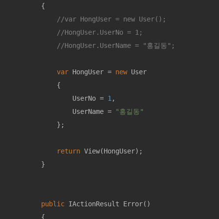
        {

//var HongUser = new User();
//HongUser.UserNo = 1; 
//HongUser.UserName = "홍길동";
var
 HongUser = 
new
 User

            {

                UserNo = 
1
,

                UserName = 
"홍길동"
            };

return
 View(HongUser);

        }

public
 IActionResult 
Error
(
)
        {
