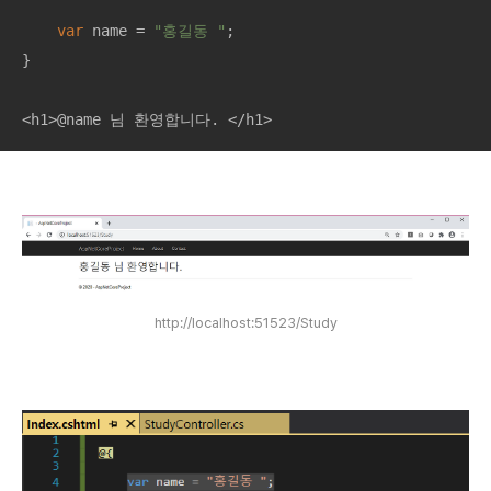
var
 name = 
"홍길동 "
;

}

<h1>@name 님 환영합니다. </h1>
http://localhost:51523/Study