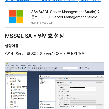
SSMS(SQL Server Management Studio) 다
운로드 - SQL Server Management Studio
(SSMS)
docs.microsoft.com
MSSQL SA 비밀번호 설정
설정이유
-Web Server와 SQL Server가 다른 컴퓨터일 경우