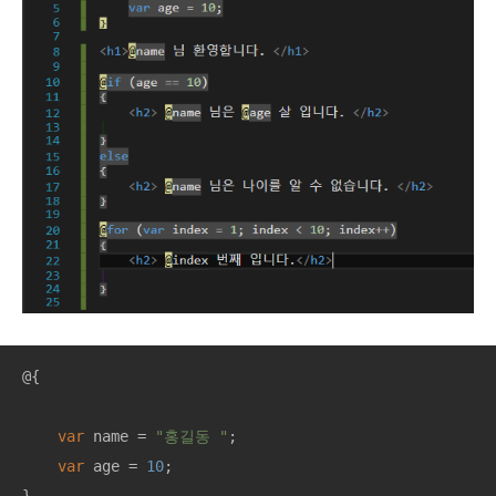
@{

var
 name = 
"홍길동 "
;

var
 age = 
10
;
