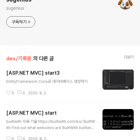
sugenius
구독하기
더보기
dev./기록용
의 다른 글
[ASP.NET MVC] start3
글 내용
EntityFramework Core로 데이터베이스 생성하기
0
0
2020. 8. 2.
[ASP.NET MVC] start
글 내용
builtwith 사용 기술 https://builtwith.com/ko/ BuiltW
ith Find out what websites are BuiltWith builtwit
h.com .net Framework , .net Core #Asp.net -We
0
0
2020. 8. 2.