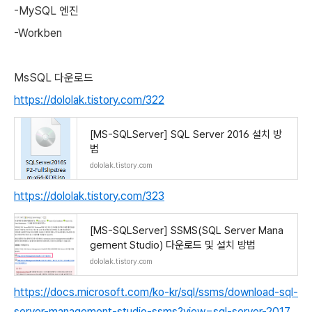
-MySQL 엔진
-Workben
MsSQL 다운로드
https://dololak.tistory.com/322
[MS-SQLServer] SQL Server 2016 설치 방
법
dololak.tistory.com
https://dololak.tistory.com/323
[MS-SQLServer] SSMS(SQL Server Mana
gement Studio) 다운로드 및 설치 방법
dololak.tistory.com
https://docs.microsoft.com/ko-kr/sql/ssms/download-sql-
server-management-studio-ssms?view=sql-server-2017