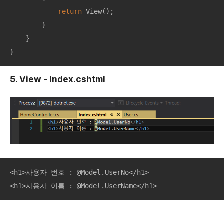
return
 View();

        }

    }

5. View - Index.cshtml
<h1>사용자 번호 : @Model.UserNo</h1>

<h1>사용자 이름 : @Model.UserName</h1>