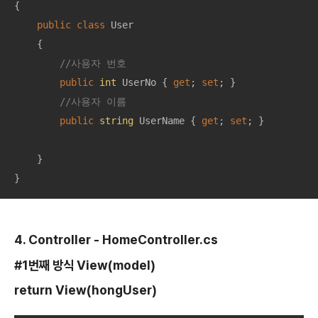
{

public
class
User
    {

//사용자 번호 
public
int
 UserNo { 
get
; 
set
; }

//사용자 이름
public
string
 UserName { 
get
; 
set
; }

    }

4. Controller - HomeController.cs
#1번째 방식 View(model)
return View(hongUser)