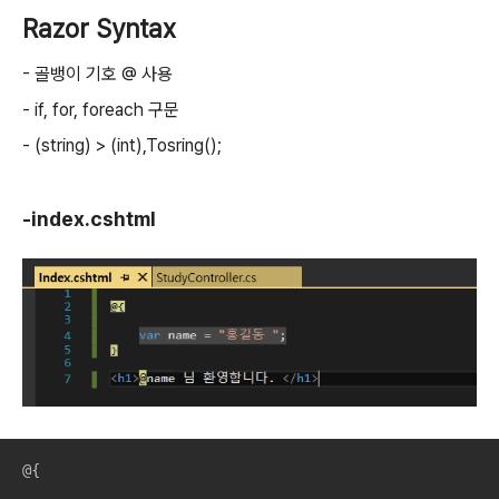
Razor Syntax
- 골뱅이 기호 @ 사용
- if, for, foreach 구문
- (string) > (int),Tosring();
-index.cshtml
@{
