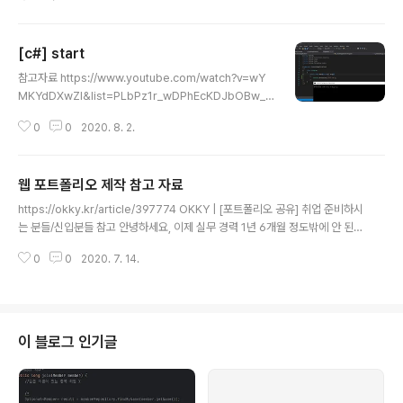
b Form winform 웹페이지 내에 소스 코드 존재할 수 있
다. > 유지보수 어려움 -ASP.NET MVC View > HTML
, CSS, JavaScript Controller > DB 통신, 기타 계산 ..
[c#] start
Model > User -SignalR 실시간 채팅 서비스 -Web A
글 내용
PI 데이터베이스에서 나온 정보를 XML JSOM 형식 송출
참고자료 https://www.youtube.com/watch?v=wY
해주는 서비스 RESTful APT JSON Stateless 모튼 플
MKYdDXwZI&list=PLbPz1r_wDPhEcKDJbOBw_3
랫폼 통신이 가능 ex) java spri..
h5c2gtyDicX C# - 윈도우 콘솔 - 윈도우 Form (윈도우
0
0
2020. 8. 2.
응용 프로그램) - WPF (Windows Presentation Foun
dation) = 윈도우 응용프로그램 개발 - Xamarin - asp.
net webform .aspx - asp.net mvc =/ spring mvc
웹 포트폴리오 제작 참고 자료
- unity 3d c#
글 내용
https://okky.kr/article/397774 OKKY | [포트폴리오 공유] 취업 준비하시
는 분들/신입분들 참고 안녕하세요, 이제 실무 경력 1년 6개월 정도밖에 안 된
개발자 입니다. 커뮤니티 활동 하는 것을 좋아해서 즐겨하고 있는데, 취업 준비
0
0
2020. 7. 14.
하시는 분들이 포트폴리오를 어떻게 작성하는지에 대해 궁� okky.kr http
s://developer-mse1990.tistory.com/2 개발자 포트폴리오 참고자료 자
주 드나드는 OKKY사이트에서 보게 된 포트폴리오! 개인적으로 깔끔하고 필요
한 내용만 담은거 같아 좋은거 같습니다. 저도 포트폴리오를 작성해야 하는데
참고하려고 합니다. OKKY사이트 링크:� developer-mse1990.tistory.c
이 블로그 인기글
om https://luckyyowu.ti..