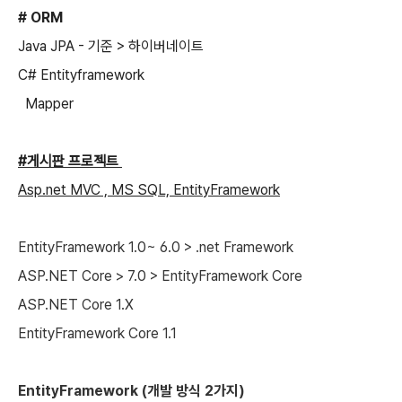
# ORM
Java JPA - 기준 > 하이버네이트
C# Entityframework
Mapper
#게시판 프로젝트
Asp.net MVC , MS SQL, EntityFramework
EntityFramework 1.0~ 6.0 > .net
Framework
ASP.NET Core > 7.0 >
EntityFramework Core
ASP.NET Core 1.X
EntityFramework
Core 1.1
EntityFramework
(개발 방식 2가지)