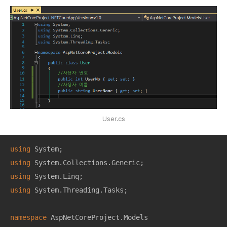
User.cs
using
using
using
using
 System.Threading.Tasks;

namespace
AspNetCoreProject.Models