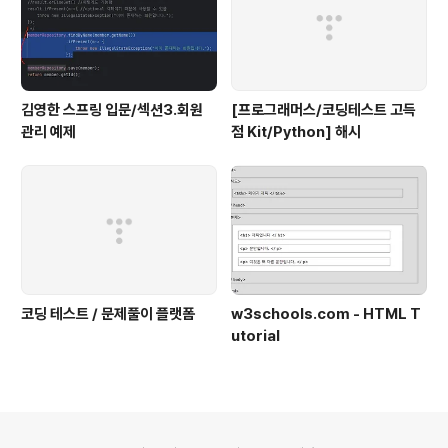
김영한 스프링 입문/섹션3.회원
[프로그래머스/코딩테스트 고득
관리 예제
점 Kit/Python] 해시
코딩 테스트 / 문제풀이 플랫폼
w3schools.com - HTML T
utorial
의안내